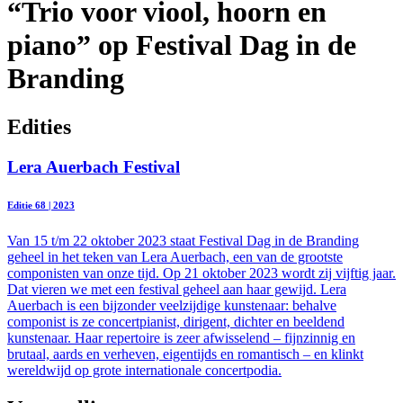
“Trio voor viool, hoorn en
piano” op Festival Dag in de
Branding
Edities
Lera Auerbach Festival
Editie 68 | 2023
Van 15 t/m 22 oktober 2023 staat Festival Dag in de Branding
geheel in het teken van Lera Auerbach, een van de grootste
componisten van onze tijd. Op 21 oktober 2023 wordt zij vijftig jaar.
Dat vieren we met een festival geheel aan haar gewijd. Lera
Auerbach is een bijzonder veelzijdige kunstenaar: behalve
componist is ze concertpianist, dirigent, dichter en beeldend
kunstenaar. Haar repertoire is zeer afwisselend – fijnzinnig en
brutaal, aards en verheven, eigentijds en romantisch – en klinkt
wereldwijd op grote internationale concertpodia.