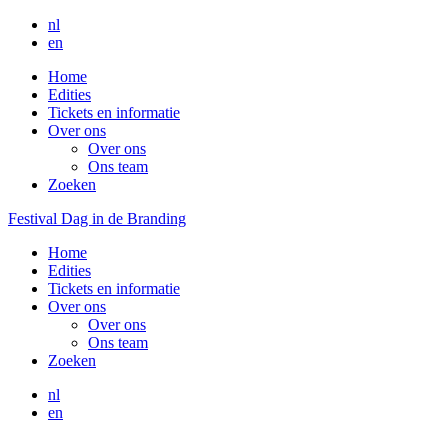
nl
en
Home
Edities
Tickets en informatie
Over ons
Over ons
Ons team
Zoeken
Festival Dag in de Branding
Home
Edities
Tickets en informatie
Over ons
Over ons
Ons team
Zoeken
nl
en