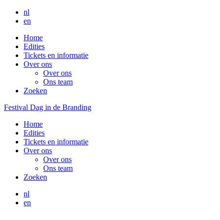
nl
en
Home
Edities
Tickets en informatie
Over ons
Over ons
Ons team
Zoeken
Festival Dag in de Branding
Home
Edities
Tickets en informatie
Over ons
Over ons
Ons team
Zoeken
nl
en