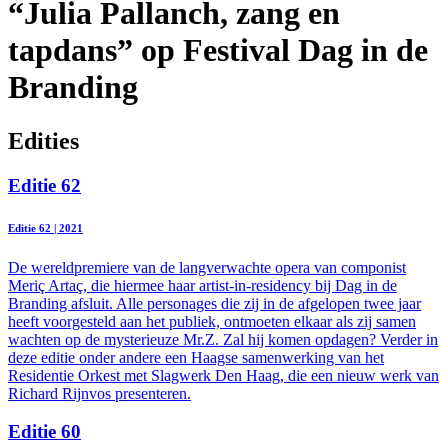
“Julia Pallanch, zang en
tapdans” op Festival Dag in de
Branding
Edities
Editie 62
Editie 62 | 2021
De wereldpremiere van de langverwachte opera van componist
Meriç Artaç, die hiermee haar artist-in-residency bij Dag in de
Branding afsluit. Alle personages die zij in de afgelopen twee jaar
heeft voorgesteld aan het publiek, ontmoeten elkaar als zij samen
wachten op de mysterieuze Mr.Z. Zal hij komen opdagen? Verder in
deze editie onder andere een Haagse samenwerking van het
Residentie Orkest met Slagwerk Den Haag, die een nieuw werk van
Richard Rijnvos presenteren.
Editie 60