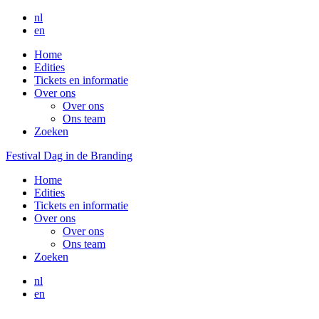
nl
en
Home
Edities
Tickets en informatie
Over ons
Over ons
Ons team
Zoeken
Festival Dag in de Branding
Home
Edities
Tickets en informatie
Over ons
Over ons
Ons team
Zoeken
nl
en