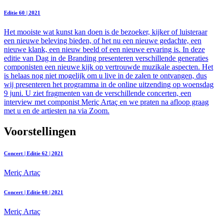
Editie 60 | 2021
Het mooiste wat kunst kan doen is de bezoeker, kijker of luisteraar
een nieuwe beleving bieden, of het nu een nieuwe gedachte, een
nieuwe klank, een nieuw beeld of een nieuwe ervaring is. In deze
editie van Dag in de Branding presenteren verschillende generaties
componisten een nieuwe kijk op vertrouwde muzikale aspecten. Het
is helaas nog niet mogelijk om u live in de zalen te ontvangen, dus
wij presenteren het programma in de online uitzending op woensdag
9 juni. U ziet fragmenten van de verschillende concerten, een
interview met componist Meriç Artaç en we praten na afloop graag
met u en de artiesten na via Zoom.
Voorstellingen
Concert | Editie 62 | 2021
Meriç Artaç
Concert | Editie 60 | 2021
Meriç Artaç