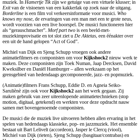
muziek. In
Hamertje Tik
zijn we getuige van een virtuele klusser; in
Exit
van de visioenen van een kakkerlak op zoek naar de uitgang.
Borderline
is een film vol verkeersinformatie voor musici.
Who
knows my nose
, de ervaringen van een man met een te grote neus,
wordt voorzien van een live hoorspel. De musici functioneren hier
als “gerauschmacher”.
Morf part two
is een beeld-met-
muziekimprovisatie en tot slot ziet u
De Aktetas
, een éénakter over
een uit de hand gelopen “Act of God”.
Michiel van Dijk en Sjeng Schupp vroegen ook andere
animatiefilmers en componisten om voor
Kijkshock2
nieuw werk te
maken. Deze componisten zijn Toek Numan, Jaap Dercksen, David
Kweksilber en Daniël Hamburger – allen werkzaam op het
grensgebied van hedendaags gecomponeerde, jazz- en popmuziek.
(Animatie)filmers Frans Schupp, Eddie D. en Agneia Seiko-
Saruliènè zijn ook voor
Kijkshock2
aan het werk gegaan. Zij
maken gebruik van zeer uiteenlopende animatietechnieken (stop
motion, digitaal, getekend) en werkten voor deze opdracht nauw
samen met bovengenoemde componisten.
De musici die de muziek live uitvoeren hebben allen ervaring in het
spelen van hedendaags klassieke, pop- en jazzmuziek. Het ensemble
bestaat uit Bart Lelivelt (accordeon), Jasper le Clercq (viool),
Michiel van Dijk (rieten), Sjeng Schupp (basgitaar/contrabas) en