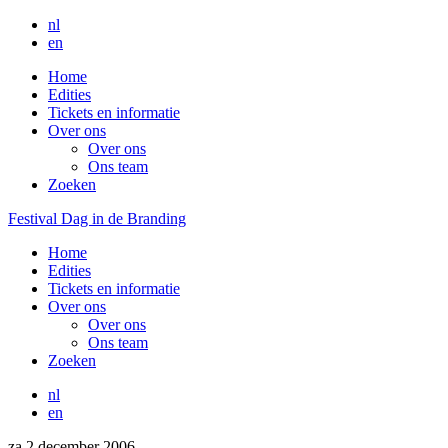
nl
en
Home
Edities
Tickets en informatie
Over ons
Over ons
Ons team
Zoeken
Festival Dag in de Branding
Home
Edities
Tickets en informatie
Over ons
Over ons
Ons team
Zoeken
nl
en
za 2 december 2006