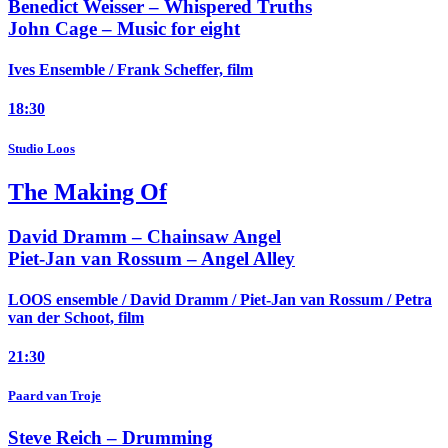
Benedict Weisser –
Whispered Truths
John Cage –
Music for eight
Ives Ensemble / Frank Scheffer, film
18:30
Studio Loos
The Making Of
David Dramm –
Chainsaw Angel
Piet-Jan van Rossum –
Angel Alley
LOOS ensemble / David Dramm / Piet-Jan van Rossum / Petra
van der Schoot, film
21:30
Paard van Troje
Steve Reich –
Drumming